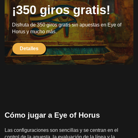
¡350 giros gratis!
Disfruta de 350 giros gratis sin apuestas en Eye of
Horus y mucho más.
Detalles
Cómo jugar a Eye of Horus
Las configuraciones son sencillas y se centran en el
control de la apuesta, la evaluación de la línea y la