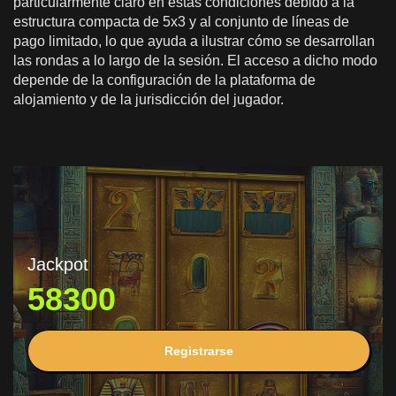
particularmente claro en estas condiciones debido a la
estructura compacta de 5x3 y al conjunto de líneas de
pago limitado, lo que ayuda a ilustrar cómo se desarrollan
las rondas a lo largo de la sesión. El acceso a dicho modo
depende de la configuración de la plataforma de
alojamiento y de la jurisdicción del jugador.
Jackpot
58300
Registrarse