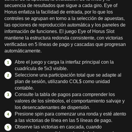
secuencia de resultados que sigue a cada giro. Eye of
Horus enfatiza la facilidad de entrada, por lo que los
controles se agrupan en torno a la selección de apuestas,
las opciones de reproducción automática y los paneles de
información de funciones. El juego Eye of Horus Slot
mantiene la estructura redonda consistente, con victorias
verificadas en 5 líneas de pago y cascadas que progresan
automáticamente.
Abre el juego y carga la interfaz principal con la
cuadrícula de 5x3 visible.
Seleccione una participación total que se adapte al
plan de sesión, utilizando COL$ como unidad
contable.
Consulte la tabla de pagos para comprender los
valores de los símbolos, el comportamiento salvaje y
los desencadenantes de dispersión.
Presione spin para comenzar una ronda y esté atento
a las victorias de línea en las 5 líneas de pago.
Observe las victorias en cascada, cuando