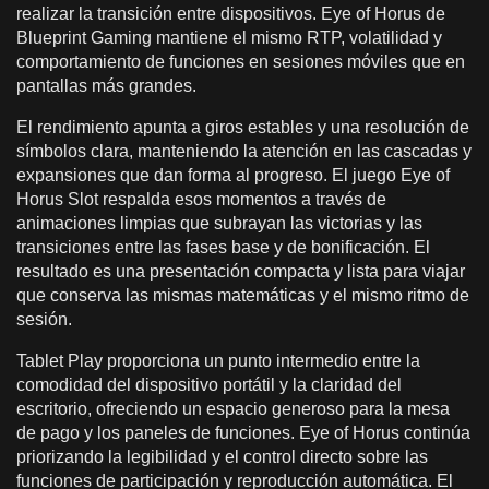
realizar la transición entre dispositivos. Eye of Horus de
Blueprint Gaming mantiene el mismo RTP, volatilidad y
comportamiento de funciones en sesiones móviles que en
pantallas más grandes.
El rendimiento apunta a giros estables y una resolución de
símbolos clara, manteniendo la atención en las cascadas y
expansiones que dan forma al progreso. El juego Eye of
Horus Slot respalda esos momentos a través de
animaciones limpias que subrayan las victorias y las
transiciones entre las fases base y de bonificación. El
resultado es una presentación compacta y lista para viajar
que conserva las mismas matemáticas y el mismo ritmo de
sesión.
Tablet Play proporciona un punto intermedio entre la
comodidad del dispositivo portátil y la claridad del
escritorio, ofreciendo un espacio generoso para la mesa
de pago y los paneles de funciones. Eye of Horus continúa
priorizando la legibilidad y el control directo sobre las
funciones de participación y reproducción automática. El