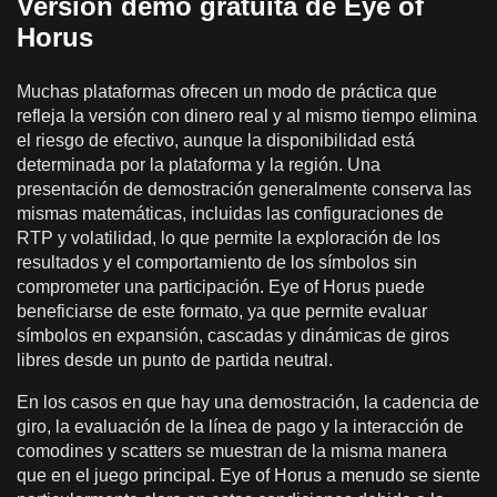
Versión demo gratuita de Eye of
Horus
Muchas plataformas ofrecen un modo de práctica que
refleja la versión con dinero real y al mismo tiempo elimina
el riesgo de efectivo, aunque la disponibilidad está
determinada por la plataforma y la región. Una
presentación de demostración generalmente conserva las
mismas matemáticas, incluidas las configuraciones de
RTP y volatilidad, lo que permite la exploración de los
resultados y el comportamiento de los símbolos sin
comprometer una participación. Eye of Horus puede
beneficiarse de este formato, ya que permite evaluar
símbolos en expansión, cascadas y dinámicas de giros
libres desde un punto de partida neutral.
En los casos en que hay una demostración, la cadencia de
giro, la evaluación de la línea de pago y la interacción de
comodines y scatters se muestran de la misma manera
que en el juego principal. Eye of Horus a menudo se siente