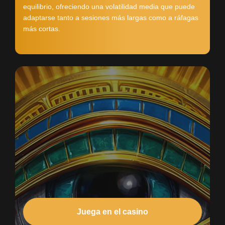
equilibrio, ofreciendo una volatilidad media que puede
adaptarse tanto a sesiones más largas como a ráfagas
más cortas.
Juega en el casino