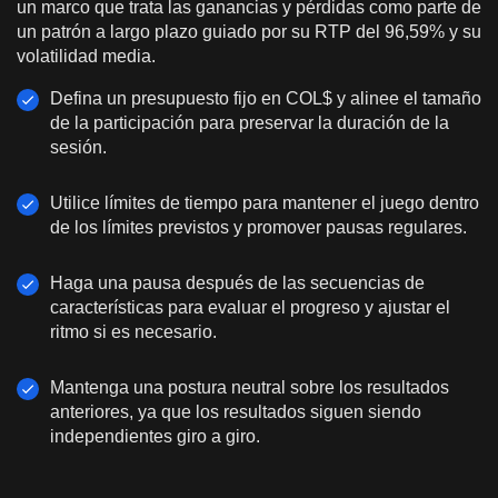
un marco que trata las ganancias y pérdidas como parte de
un patrón a largo plazo guiado por su RTP del 96,59% y su
volatilidad media.
Defina un presupuesto fijo en COL$ y alinee el tamaño
de la participación para preservar la duración de la
sesión.
Utilice límites de tiempo para mantener el juego dentro
de los límites previstos y promover pausas regulares.
Haga una pausa después de las secuencias de
características para evaluar el progreso y ajustar el
ritmo si es necesario.
Mantenga una postura neutral sobre los resultados
anteriores, ya que los resultados siguen siendo
independientes giro a giro.