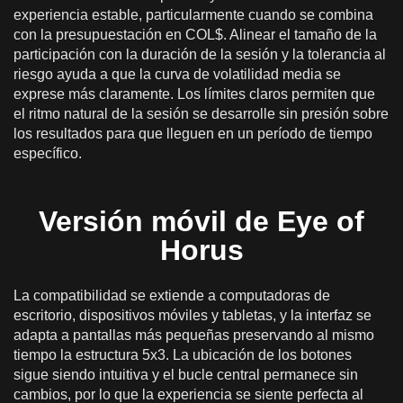
experiencia estable, particularmente cuando se combina
con la presupuestación en COL$. Alinear el tamaño de la
participación con la duración de la sesión y la tolerancia al
riesgo ayuda a que la curva de volatilidad media se
exprese más claramente. Los límites claros permiten que
el ritmo natural de la sesión se desarrolle sin presión sobre
los resultados para que lleguen en un período de tiempo
específico.
Versión móvil de Eye of
Horus
La compatibilidad se extiende a computadoras de
escritorio, dispositivos móviles y tabletas, y la interfaz se
adapta a pantallas más pequeñas preservando al mismo
tiempo la estructura 5x3. La ubicación de los botones
sigue siendo intuitiva y el bucle central permanece sin
cambios, por lo que la experiencia se siente perfecta al