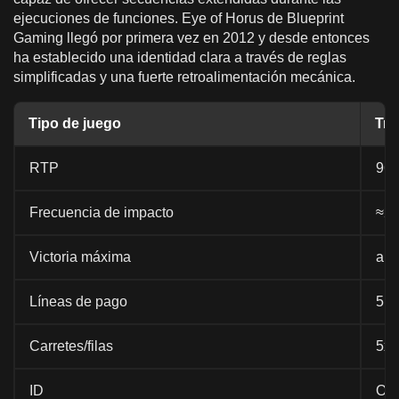
ejecuciones de funciones. Eye of Horus de Blueprint
Gaming llegó por primera vez en 2012 y desde entonces
ha establecido una identidad clara a través de reglas
simplificadas y una fuerte retroalimentación mecánica.
Tipo de juego
Tra
RTP
96
Frecuencia de impacto
≈2
Victoria máxima
apu
Líneas de pago
5
Carretes/filas
5x3
ID
Ojo