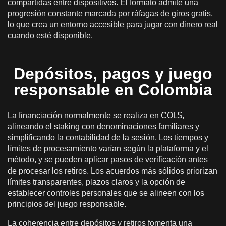
compartidas entre dispositivos. El formato admite una
progresión constante marcada por ráfagas de giros gratis,
lo que crea un entorno accesible para jugar con dinero real
cuando esté disponible.
Depósitos, pagos y juego
responsable en Colombia
La financiación normalmente se realiza en COL$,
alineando el staking con denominaciones familiares y
simplificando la contabilidad de la sesión. Los tiempos y
límites de procesamiento varían según la plataforma y el
método, y se pueden aplicar pasos de verificación antes
de procesar los retiros. Los acuerdos más sólidos priorizan
límites transparentes, plazos claros y la opción de
establecer controles personales que se alineen con los
principios del juego responsable.
La coherencia entre depósitos y retiros fomenta una