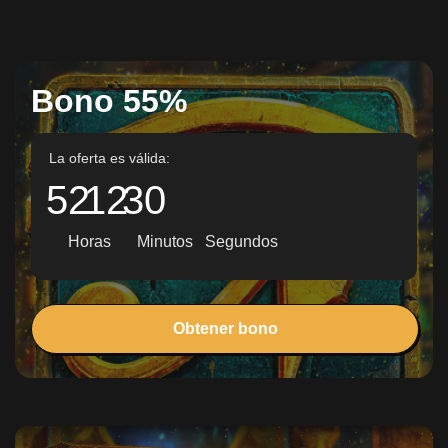
Bono 55%
La oferta es válida:
52
12
29
Horas
Minutos
Segundos
Obtener bono