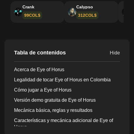
Crank
Calypso
V
99COL$
312COL$
Tabla de contenidos
Hide
Acerca de Eye of Horus
Legalidad de tocar Eye of Horus en Colombia
Cómo jugar a Eye of Horus
Versión demo gratuita de Eye of Horus
Mecánica básica, reglas y resultados
Características y mecánica adicional de Eye of
Horus