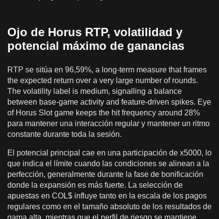
Ojo de Horus RTP, volatilidad y
potencial máximo de ganancias
RTP se sitúa en 96,59%, a long-term measure that frames
the expected return over a very large number of rounds.
The volatility label is medium, signalling a balance
between base-game activity and feature-driven spikes. Eye
of Horus Slot game keeps the hit frequency around 28%
para mantener una interacción regular y mantener un ritmo
constante durante toda la sesión.
El potencial principal cae en una participación de x5000, lo
que indica el límite cuando las condiciones se alinean a la
perfección, generalmente durante la fase de bonificación
donde la expansión es más fuerte. La selección de
apuestas en COL$ influye tanto en la escala de los pagos
regulares como en el tamaño absoluto de los resultados de
gama alta, mientras que el perfil de riesgo se mantiene