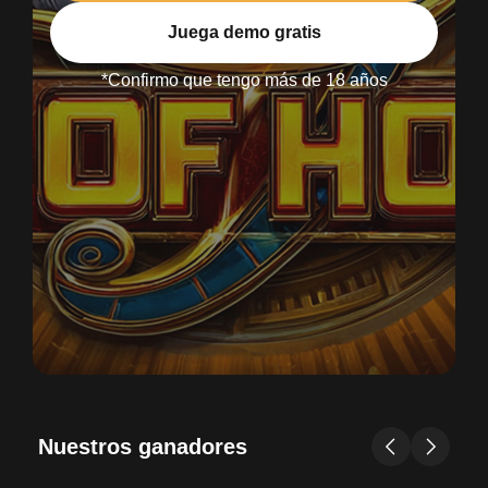
Juega demo gratis
*Confirmo que tengo más de 18 años
Nuestros ganadores